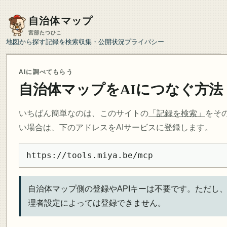
自治体マップ
宮部たつひこ
地図から探す
記録を検索
収集・公開状況
プライバシー
AIに調べてもらう
自治体マップをAIにつなぐ方法
いちばん簡単なのは、このサイトの
「記録を検索」
をそ
い場合は、下のアドレスをAIサービスに登録します。
https://tools.miya.be/mcp
自治体マップ側の登録やAPIキーは不要です。ただし、
理者設定によっては登録できません。