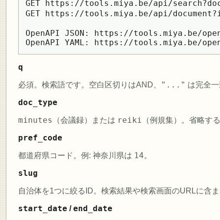
GET https://tools.miya.be/api/search?
GET https://tools.miya.be/api/document
OpenAPI JSON: https://tools.miya.be/open
OpenAPI YAML: https://tools.miya.be/ope
q
"..."
必須。検索語です。空白区切りはAND、
は完全一
doc_type
minutes
reiki
（会議録）または
（例規集）。省略す
pref_code
14
都道府県コード。例: 神奈川県は
。
slug
自治体を1つに絞るID。検索結果や検索画面のURLに含
start_date
end_date
/