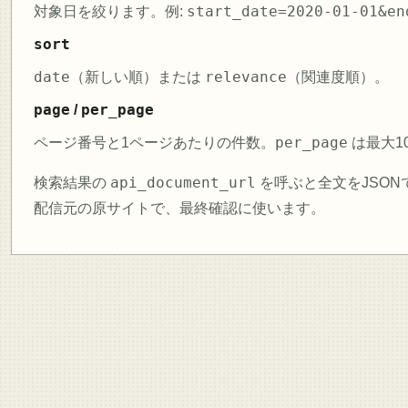
start_date=2020-01-01&en
対象日を絞ります。例:
sort
date
relevance
（新しい順）または
（関連度順）。
page
per_page
/
per_page
ページ番号と1ページあたりの件数。
は最大1
api_document_url
検索結果の
を呼ぶと全文をJSO
配信元の原サイトで、最終確認に使います。